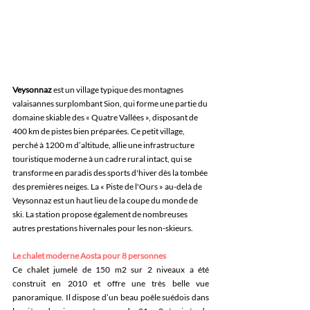
Veysonnaz
 est un village typique des montagnes 
valaisannes surplombant Sion, qui forme une partie du 
domaine skiable des « Quatre Vallées », disposant de 
400 km de pistes bien préparées. Ce petit village, 
perché à 1200 m d’altitude, allie une infrastructure 
touristique moderne à un cadre rural intact, qui se 
transforme en paradis des sports d'hiver dès la tombée 
des premières neiges. La « Piste de l'Ours » au-delà de 
Veysonnaz est un haut lieu de la coupe du monde de 
ski. La station propose également de nombreuses 
autres prestations hivernales pour les non-skieurs.
Le chalet moderne Aosta pour 8 personnes
Ce chalet jumelé de 150 m2 sur 2 niveaux a été 
construit en 2010 et offre une très belle vue 
panoramique. Il dispose d’un beau poêle suédois dans 