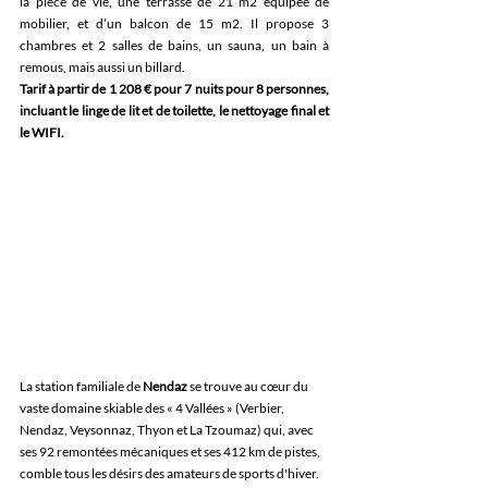
la pièce de vie, une terrasse de 21 m2 équipée de 
mobilier, et d’un balcon de 15 m2. Il propose 3 
chambres et 2 salles de bains, un sauna, un bain à 
remous, mais aussi un billard.
Tarif à partir de 1 208 € pour 7 nuits pour 8 personnes, 
incluant le linge de lit et de toilette, le nettoyage final et 
le WIFI.
La station familiale de 
Nendaz
 se trouve au cœur du 
vaste domaine skiable des « 4 Vallées » 
(Verbier, 
Nendaz, Veysonnaz, Thyon et La Tzoumaz)
 qui, 
avec 
ses 92 remontées mécaniques et ses 412 km de pistes
, 
comble tous les désirs des amateurs de sports d'hiver. 