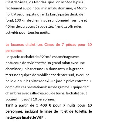
C’est de Siviez, via Nendaz, que l’on accède le plus 
facilement au point culminant du domaine, le Mont-
Fort. Avec une patinoire, 12 km de pistes de ski de 
fond, 100 km de chemins de randonnée hivernale et 
40 km de parcours à raquettes, Nendaz offre des 
activités pour tous les goûts.
Le luxueux chalet Les Cimes de 7 pièces pour 10 
personnes
Le spacieux chalet de 290 m2.est aménagé avec 
beaucoup de style et offre un grand salon avec une 
cheminée, un bar et une TV donnant sur la grande 
terrasse équipée de mobilier et orientée sud, avec une 
belle vue sur les pistes de ski. Un jardin privé entretenu 
complète ces prestations haut de gamme. Equipé de 5 
chambres avec salle d’eau ou de bains, le chalet peut 
accueillir jusqu’à 10 personnes. 
Tarif à partir de 5 408 € pour 7 nuits pour 10 
personnes, incluant le linge de lit et de toilette, le 
nettoyage final et le WIFI.