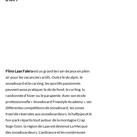
Flims Laax Falera
 est un grand terrain de jeux en plein 
air pour les vacanciers actifs. Outre le ski alpin, le 
snowboard et le carving, les sportifs passionnés 
peuvent aussi pratiquer le ski de fond, le curling, la 
randonnée d’hiver ou le parapente. Avec son école 
professionnelle « Snowboard Freestyle Academy », ses 
différentes compétitions de snowboard, les zones 
freeride réservées aux snowboardeurs, le halfpipe et le 
fun-park répartis tout autour de la montagne Crap 
Sogn Gion, la région de Laax est devenue La Mecque 
des snowboardeurs. L’ambiance et les nombreuses 