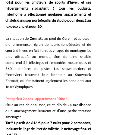
idéal pour les amateurs de sports d’hiver, et ses 
hébergements s’adaptent à tous les budgets. 
Interhome a sélectionné quelques appartements et 
chalets dans son portefeuille, du studio pour deux 2 au 
luxueux chalet pour 10.
La situation de 
Zermatt
, au pied du Cervin et au cœur 
d'une immense région de tourisme pédestre et de 
sports d'hiver, en fait l'un des villages de montagne les 
plus attractifs au monde. Son domaine skiable 
comprend 54 télésièges et remontées mécaniques et 
360 kilomètres de pistes. 
Les snowboarders et 
freestylers trouvent leur bonheur au Snowpark 
Zermatt, où s'entraînent également les candidats aux 
Jeux Olympiques.
Petit prix à 2 dans l’appartement Rütschi
Situé au rez-de-chaussée, ce studio de 24 m2 dispose 
d’un aménagement luxueux et d’une petite terrasse 
aménagée.
Tarif à partir de 616 € pour 7 nuits pour 2 personnes, 
incluant le linge de lit et de toilette, le nettoyage final et 
le WIFI.