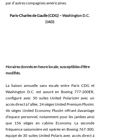
par d’autres compagnies américaines. 
Paris-Charles de Gaulle (CDG) –
 Washington D.C. 
(IAD)
Horaires donnés en heure locale, susceptibles d’être 
modifiés.
La liaison annuelle sans escale entre Paris CDG et 
Washington D.C. est assuré en Boeing 777-200ER, 
configuré avec 50 suites United Polaris
 avec un 
SM
accès direct à l’allée, 24 sièges United Premium Plus
, 
SM
46 sièges United Economy Plus
 offrant davantage 
SM
d’espace personnel, notamment pour les jambes ainsi 
que 156 sièges en cabine Economy. La seconde 
fréquence saisonnière est opérée en Boeing 767-300, 
équipé de 30 suites United Polaris avec accès direct à 