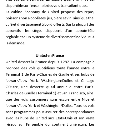
disponible sur l’ensemble des vols transatlantiques. 
La cabine Economy de United propose des repas, 
boissons non alcoolisées, jus, bière et vin, ainsi que thé, 
café et divertissement à bord offerts. Sur la plupart des 
appareils, les sièges disposent d’un appuie-tête 
réglable et d’un système de divertissement individuel à 
la demande. 
United en France
United dessert la France depuis 1987. La compagnie 
propose des vols quotidiens toute l’année entre le 
Terminal 1 de Paris-Charles de Gaulle et ses hubs de 
Newark/New York, Washington/Dulles et Chicago 
O’Hare, une desserte quasi annuelle entre Paris-
Charles de Gaulle (Terminal 1) et San Francisco, ainsi 
que des vols saisonniers sans escale entre Nice et 
Newark/New York et Washington/Dulles. Tous les vols 
sont programmés pour assurer des correspondances 
avec les hubs de United aux Etats-Unis et son vaste 
réseau sur l’ensemble du continent américain. Les 
clients de United en France peuvent réserver leurs 
billets sur 
united.com
, par téléphone au 