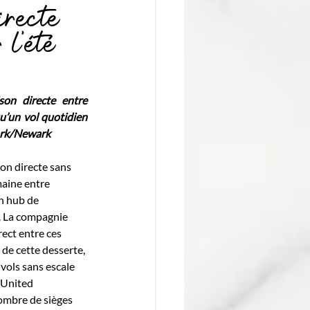
irecte
l’été
son directe entre 
u’un vol quotidien 
York/Newark
son directe sans 
maine entre 
n hub de 
. La compagnie 
rect entre ces 
 de cette desserte, 
vols sans escale 
 United 
ombre de sièges 