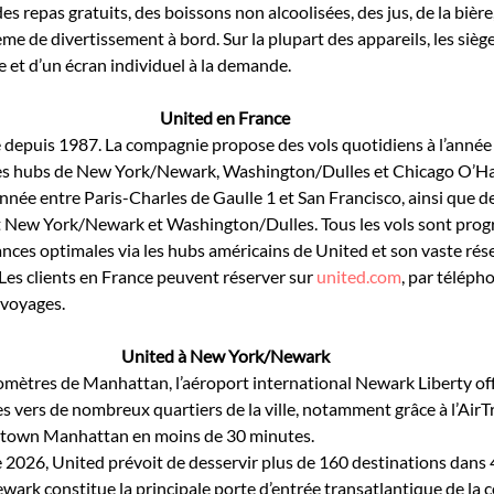
 repas gratuits, des boissons non alcoolisées, des jus, de la bière, 
ème de divertissement à bord. Sur la plupart des appareils, les sièg
e et d’un écran individuel à la demande.
United en France
 depuis 1987. La compagnie propose des vols quotidiens à l’année 
ses hubs de New York/Newark, Washington/Dulles et Chicago O’Har
nnée entre Paris-Charles de Gaulle 1 et San Francisco, ainsi que de
et New York/Newark et Washington/Dulles. Tous les vols sont pro
ces optimales via les hubs américains de United et son vaste rése
Les clients en France peuvent réserver sur 
united.com
, par téléph
 voyages.
United à New York/Newark
omètres de Manhattan, l’aéroport international Newark Liberty offr
es vers de nombreux quartiers de la ville, notamment grâce à l’AirT
dtown Manhattan en moins de 30 minutes.
e 2026, United prévoit de desservir plus de 160 destinations dans 
ark constitue la principale porte d’entrée transatlantique de la 