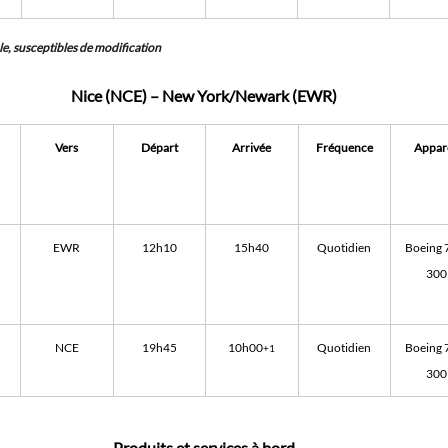
le, susceptibles de modification
Nice (NCE) – New York/Newark (EWR)
Vers
Départ
Arrivée
Fréquence
Appare
EWR
12h10
15h40
Quotidien
Boeing 
300
NCE
19h45
10h00
Quotidien
Boeing 
+1
300
Produits et services à bord