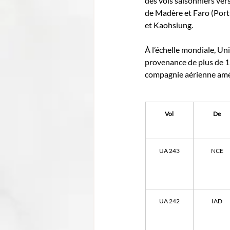
des vols saisonniers ver
de Madère et Faro (Portu
et Kaohsiung.
À l’échelle mondiale, Un
provenance de plus de 15
compagnie aérienne amé
Vol
De
UA 243
NCE
UA 242
IAD