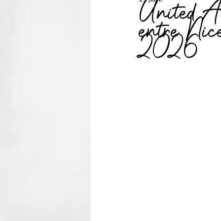
United Ai
entre Nic
2026