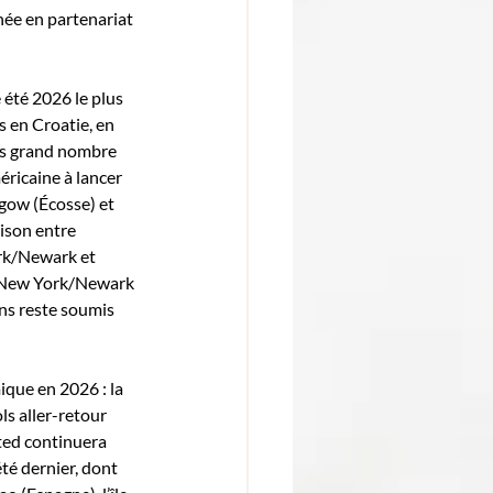
née en partenariat 
été 2026 le plus 
s en Croatie, en 
us grand nombre 
ricaine à lancer 
sgow (Écosse) et 
ison entre 
rk/Newark et 
e New York/Newark 
ons reste soumis 
que en 2026 : la 
s aller-retour 
ted continuera 
té dernier, dont 