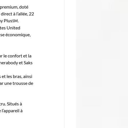
 premium, doté 
rect à l’allée, 22 
my Plus
.
SM
tes United 
asse économique, 
le confort et la 
Therabody et Saks 
t les bras, ainsi 
ar une trousse de 
u. Situés à 
l’appareil à 