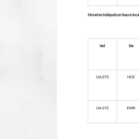
Horaires indiqués en heure loca
Vol
De
UA 273
NCE
UA 272
EWR