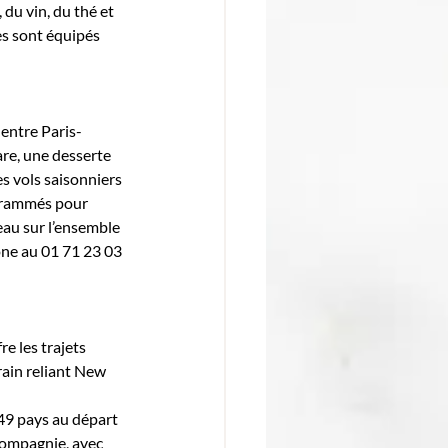
du vin, du thé et 
es sont équipés 
entre Paris-
e, une desserte 
s vols saisonniers 
grammés pour 
au sur l’ensemble 
one au 01 71 23 03 
e les trajets 
rain reliant New 
49 pays au départ 
compagnie, avec 