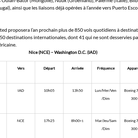
s Oulan-Bator (Mongolie), Nuuk (Groenland), Palerme (Italie), Bilbao
gal), ainsi que les liaisons déjà opérées à l’année vers Puerto Es
ited proposera l’an prochain plus de 850 vols quotidiens à destinat
0 destinations internationales, dont 41 qui ne sont desservies pa
ricaine.
Nice (NCE) – Washington D.C. (IAD)
Vers
Départ
Arrivée
Fréquence
Appare
IAD
10h05
13h50
Lun/Mer/Ven
Boeing 
/Dim
300
NCE
17h25
8h00
Mar/Jeu/Sam
Boeing 
+1
/Dim
300