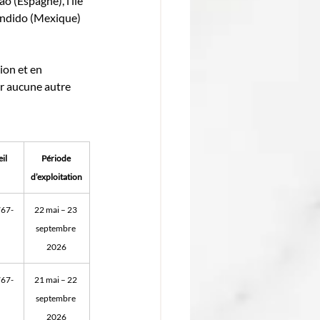
 (Espagne), l’île 
condido (Mexique) 
ion et en 
r aucune autre 
il
Période 
d’exploitation
767-
22 mai – 23 
septembre 
2026
767-
21 mai – 22 
septembre 
2026