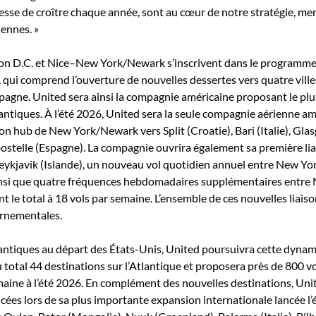
cesse de croître chaque année, sont au cœur de notre stratégie, me
ennes. »
n D.C. et Nice–New York/Newark s’inscrivent dans le programme 
, qui comprend l’ouverture de nouvelles dessertes vers quatre ville
Espagne. United sera ainsi la compagnie américaine proposant le pl
antiques. À l’été 2026, United sera la seule compagnie aérienne amé
son hub de New York/Newark vers Split (Croatie), Bari (Italie), Gla
telle (Espagne). La compagnie ouvrira également sa première lia
ykjavik (Islande), un nouveau vol quotidien annuel entre New Yo
ainsi que quatre fréquences hebdomadaires supplémentaires entr
tant le total à 18 vols par semaine. L’ensemble de ces nouvelles liais
ernementales.
antiques au départ des États-Unis, United poursuivra cette dynami
total 44 destinations sur l’Atlantique et proposera près de 800 vol
maine à l’été 2026. En complément des nouvelles destinations, Uni
ncées lors de sa plus importante expansion internationale lancée l’é