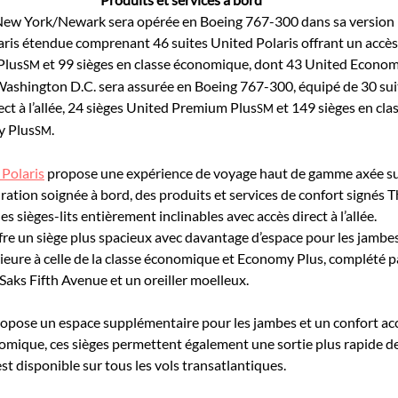
t New York/Newark sera opérée en Boeing 767-300 dans sa version
ris étendue comprenant 46 suites United Polaris offrant un accès di
Plus
 et 99 sièges en classe économique, dont 43 United Econo
SM
 Washington D.C. sera assurée en Boeing 767-300, équipé de 30 sui
ect à l’allée, 24 sièges United Premium Plus
 et 149 sièges en cl
SM
y Plus
.
SM
 Polaris
 propose une expérience de voyage haut de gamme axée sur 
ration soignée à bord, des produits et services de confort signés 
es sièges-lits entièrement inclinables avec accès direct à l’allée.
ffre un siège plus spacieux avec davantage d’espace pour les jambes e
ieure à celle de la classe économique et Economy Plus, complété p
Saks Fifth Avenue et un oreiller moelleux.
pose un espace supplémentaire pour les jambes et un confort accr
nomique, ces sièges permettent également une sortie plus rapide de 
st disponible sur tous les vols transatlantiques.