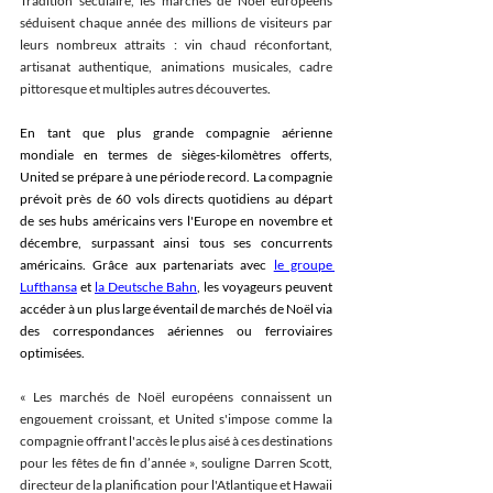
Tradition séculaire, les marchés de Noël européens 
séduisent chaque année des millions de visiteurs par 
leurs nombreux attraits : vin chaud réconfortant, 
artisanat authentique, animations musicales, cadre 
pittoresque et multiples autres découvertes
. 
En tant que plus grande compagnie aérienne 
mondiale en termes de sièges-kilomètres offerts, 
United se prépare à une période record. La compagnie 
prévoit près de 60 vols directs quotidiens au départ 
de ses hubs américains vers l'Europe en novembre et 
décembre, surpassant ainsi tous ses concurrents 
américains. Grâce aux partenariats avec 
le groupe 
Lufthansa
 et 
la Deutsche Bahn
, les voyageurs peuvent 
accéder à un plus large éventail de marchés de Noël via 
des correspondances aériennes ou ferroviaires 
optimisées.  
« Les marchés de Noël européens connaissent un 
engouement croissant, et United s'impose comme la 
compagnie offrant l'accès le plus aisé à ces destinations 
pour les fêtes de fin d’année », souligne Darren Scott, 
directeur de la planification pour l'Atlantique et Hawaii 