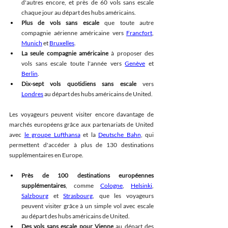
d'autres encore, et près de 60 vols sans escale 
chaque jour au départ des hubs américains. 
Plus de vols sans escale
 que toute autre 
compagnie aérienne américaine vers 
Francfort
, 
Munich
 et 
Bruxelles
. 
La seule compagnie américaine
 à proposer des 
vols sans escale toute l'année vers 
Genève
 et 
Berlin
. 
Dix-sept vols quotidiens sans escale
 vers 
Londres
 au départ des hubs américains de United. 
Les voyageurs peuvent visiter encore davantage de 
marchés européens grâce aux partenariats de United 
avec 
le groupe Lufthansa
et la 
Deutsche Bahn
, qui 
permettent d'accéder à plus de 130 destinations 
supplémentaires en Europe. 
Près de 100 destinations européennes 
supplémentaires
, comme 
Cologne
, 
Helsinki
, 
Salzbourg
 et 
Strasbourg
, que les voyageurs 
peuvent visiter grâce à un simple vol avec escale 
au départ des hubs américains de United. 
Des vols sans escale pour Vienne
 au départ des 