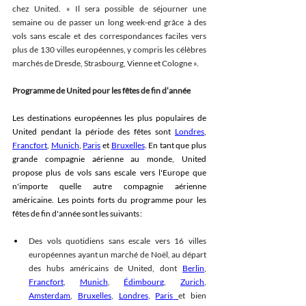
chez United. « Il sera possible de séjourner une 
semaine ou de passer un long week-end grâce à des 
vols sans escale et des correspondances faciles vers 
plus de 130 villes européennes, y compris les célèbres 
marchés de Dresde, Strasbourg, Vienne et Cologne ». 
Programme de United pour les fêtes de fin d’année
Les destinations européennes les plus populaires de 
United pendant la période des fêtes sont 
Londres
, 
Francfort
, 
Munich
, 
Paris
 et 
Bruxelles
. En tant que plus 
grande compagnie aérienne au monde, United 
propose plus de vols sans escale vers l'Europe que 
n'importe quelle autre compagnie aérienne 
américaine. Les points forts du programme pour les 
fêtes de fin d'année sont les suivants : 
Des vols quotidiens sans escale vers 16 villes 
européennes ayant un marché de Noël, au départ 
des hubs américains de United, dont 
Berlin
, 
Francfort
, 
Munich
, 
Édimbourg
, 
Zurich
, 
Amsterdam
, 
Bruxelles
, 
Londres
, 
Paris
et bien 