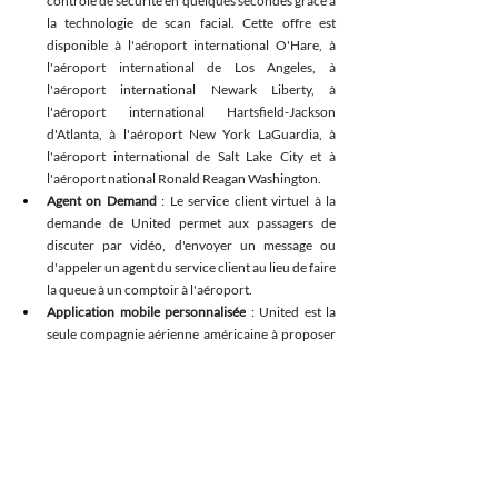
contrôle de sécurité en quelques secondes grâce à 
la technologie de scan facial. Cette offre est 
disponible à l'aéroport international O'Hare, à 
l'aéroport international de Los Angeles, à 
l'aéroport international Newark Liberty, à 
l'aéroport international Hartsfield-Jackson 
d'Atlanta, à l'aéroport New York LaGuardia, à 
l'aéroport international de Salt Lake City et à 
l'aéroport national Ronald Reagan Washington. 
Agent on Demand
 : Le service client virtuel à la 
demande de United permet aux passagers de 
discuter par vidéo, d'envoyer un message ou 
d'appeler un agent du service client au lieu de faire 
la queue à un comptoir à l'aéroport. 
Application mobile personnalisée
 : United est la 
seule compagnie aérienne américaine à proposer 
des activités en direct
 qui permettent aux 
passagers 
d'accéder en temps réel
 à leur carte 
d'embarquement, au numéro de leur porte 
d'embarquement et de leur siège, ainsi 
qu’au compte à rebours avant le départ, sur 
l'écran d'accueil de leur téléphone. Ils peuvent 
également accéder directement dans l'application 