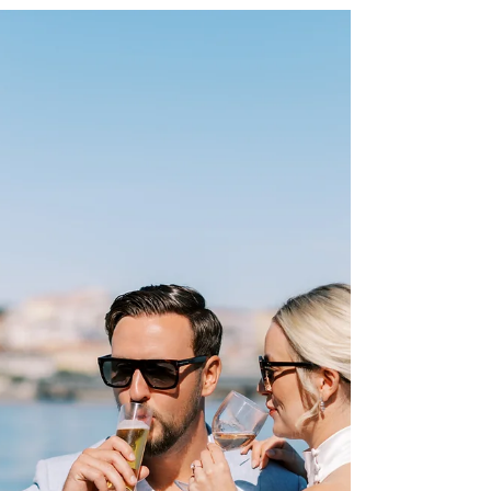
1 oct. 2025
Interhome lance une nouvelle
fonction de recherche dédiée à l’accès
en transports en commun
Lors de la recherche d’une maison ou d’un
appartement de vacances sur le site Interhome, les
utilisateurs disposent désormais, en plus des
critères habituels tels que la proximité de la mer, la
distance jusqu’au lac, ou le centre-ville/la localité la
plus proche, d’un filtre supplémentaire « Distance
des transports publics ».