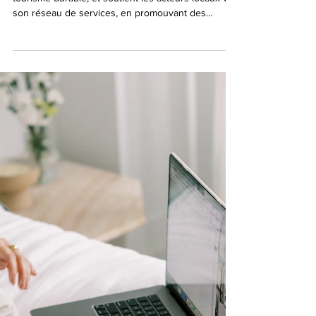
20 nov. 2025
Interhome contribue à l’élaboration de
la stratégie européenne pour un
tourisme durable en 2026
Interhome est fortement engagée en faveur d’un
tourisme durable, et soutient les acteurs locaux via
son réseau de services, en promouvant des
standards d’hébergement à faible impact, en
encourageant des comportements de voyage
responsables et en renforçant la transparence des
pratiques durables.