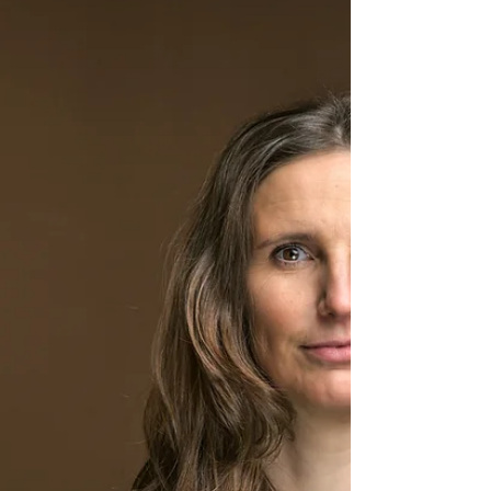
acquisition
Le nouveau site web B2C d’Interhome bénéficie à
la fois aux voyageurs et aux propriétaires en
permettant un développement produit accéléré,
une plus grande flexibilité et une évolutivité
renforcée. Pour les voyageurs, cela se traduit par
plusieurs améliorations fonctionnelles et de
performance, notamment des résultats de
recherche élargis, une reconnaissance plus
précise des localisations et des cartes dynamiques
affichant la disponibilité en temps réel.