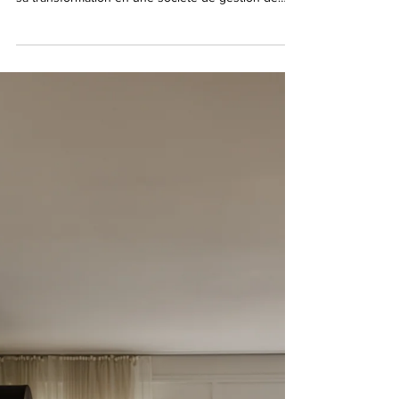
16 oct. 2025
Interhome nomme une nouvelle Chief
Technology Officer
Dans ses nouvelles fonctions, Carina dirigera la
stratégie technologique de l’entreprise et pilotera
sa transformation en une société de gestion de
location de vacances entièrement basée sur la
technologie.