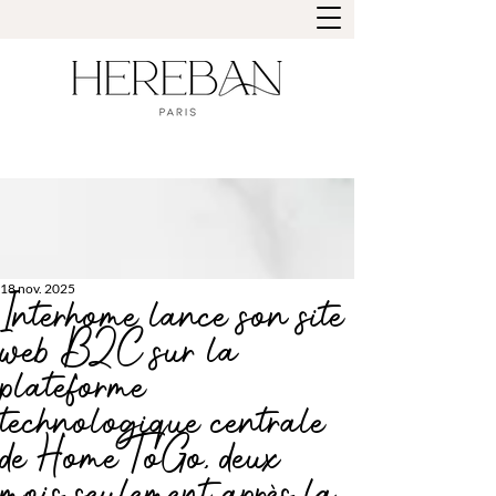
18 nov. 2025
Interhome lance son site
web B2C sur la
plateforme
technologique centrale
de HomeToGo, deux
mois seulement après la