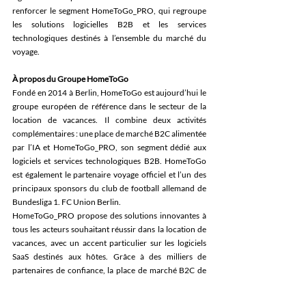
renforcer le segment HomeToGo_PRO, qui regroupe 
les solutions logicielles B2B et les services 
technologiques destinés à l’ensemble du marché du 
voyage. 
À propos du Groupe HomeToGo 
Fondé en 2014 à Berlin, HomeToGo est aujourd’hui le 
groupe européen de référence dans le secteur de la 
location de vacances. Il combine deux activités 
complémentaires : une place de marché B2C alimentée 
par l’IA et HomeToGo_PRO, son segment dédié aux 
logiciels et services technologiques B2B. HomeToGo 
est également le partenaire voyage officiel et l’un des 
principaux sponsors du club de football allemand de 
Bundesliga 1. FC Union Berlin. 
HomeToGo_PRO propose des solutions innovantes à 
tous les acteurs souhaitant réussir dans la location de 
vacances, avec un accent particulier sur les logiciels 
SaaS destinés aux hôtes. Grâce à des milliers de 
partenaires de confiance, la place de marché B2C de 
HomeToGo donne accès à plus de 20 millions d’offres 
de locations de vacances, permettant aux voyageurs de 