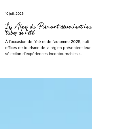
10 juil. 2025
Les Alpes du Piémont dévoilent leurs
“tubes de l’été”
À l’occasion de l’été et de l’automne 2025, huit
offices de tourisme de la région présentent leur
sélection d’expériences incontournables :
itinéraires de randonnée ou de vélo pour tous les
passionnés d’outdoor, et événements festifs
permettant de découvrir les paysages
spectaculaires de la région à travers ses saveurs.