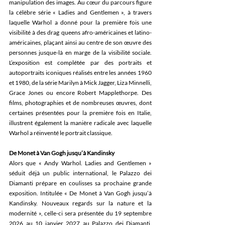
manipulation des images. Au cœur du parcours figure 
la célèbre série « Ladies and Gentlemen », à travers 
laquelle Warhol a donné pour la première fois une 
visibilité à des drag queens afro-américaines et latino-
américaines, plaçant ainsi au centre de son œuvre des 
personnes jusque-là en marge de la visibilité sociale. 
L’exposition est complétée par des portraits et 
autoportraits iconiques réalisés entre les années 1960 
et 1980, de la série Marilyn à Mick Jagger, Liza Minnelli, 
Grace Jones ou encore Robert Mapplethorpe. Des 
films, photographies et de nombreuses œuvres, dont 
certaines présentées pour la première fois en Italie, 
illustrent également la manière radicale avec laquelle 
Warhol a réinventé le portrait classique. 
De Monet à Van Gogh jusqu’à Kandinsky
Alors que « Andy Warhol. Ladies and Gentlemen » 
séduit déjà un public international, le Palazzo dei 
Diamanti prépare en coulisses sa prochaine grande 
exposition. Intitulée « De Monet à Van Gogh jusqu’à 
Kandinsky. Nouveaux regards sur la nature et la 
modernité », celle-ci sera présentée du 19 septembre 
2026 au 10 janvier 2027 au Palazzo dei Diamanti. 