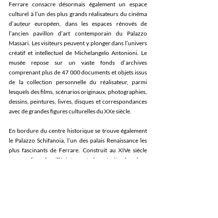
Ferrare consacre désormais également un espace 
culturel à l’un des plus grands réalisateurs du cinéma 
d’auteur européen, dans les espaces rénovés de 
l’ancien pavillon d’art contemporain du Palazzo 
Massari. Les visiteurs peuvent y plonger dans l’univers 
créatif et intellectuel de Michelangelo Antonioni. Le 
musée repose sur un vaste fonds d’archives 
comprenant plus de 47 000 documents et objets issus 
de la collection personnelle du réalisateur, parmi 
lesquels des films, scénarios originaux, photographies, 
dessins, peintures, livres, disques et correspondances 
avec de grandes figures culturelles du XXe siècle.  
En bordure du centre historique se trouve également 
le Palazzo Schifanoia, l’un des palais Renaissance les 
plus fascinants de Ferrare. Construit au XIVe siècle 
comme lieu de villégiature et de retraite des ducs 
d’Este, il abrite aujourd’hui le Museo Schifanoia, 
consacré aux chefs-d’œuvre de la Renaissance 
ferraraise. Parmi les chefs-d’œuvre du palais figure le 
célèbre “Salone dei Mesi”, l’un des plus 
impressionnants cycles de fresques profanes de la 