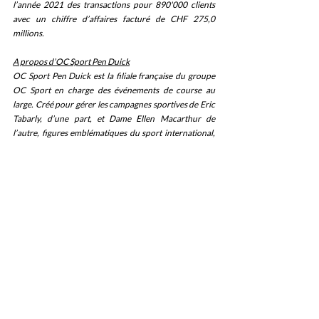
l’année 2021 des transactions pour 890'000 clients 
avec un chiffre d’affaires facturé de CHF 275,0 
millions.
A propos d’OC Sport Pen Duick
OC Sport Pen Duick est la filiale française du groupe 
OC Sport en charge des événements de course au 
large. Créé pour gérer les campagnes sportives de Eric 
Tabarly, d’une part, et Dame Ellen Macarthur de 
l’autre, figures emblématiques du sport international, 
le groupe perpétue fidèlement l’esprit et les valeurs qui 
animaient ces pionniers fondateurs : vivre et partager 
des expériences uniques avec le public, les sportifs et 
les partenaires.
Historiquement engagé dans la course au large, le 
groupe a développé une expertise unique dans la voile 
professionnelle en s’appuyant sur un double savoir-
faire dans la gestion d’équipes et l’organisation des 
courses les plus prestigieuses (Route du Rhum-
Destination Guadeloupe, The Transat CIC, Solitaire du 
Figaro, Transat en double Concarneau-Saint-
Barthélémy, Tour du Monde Ultim…).
OC Sport est une filiale du Groupe Télégramme.