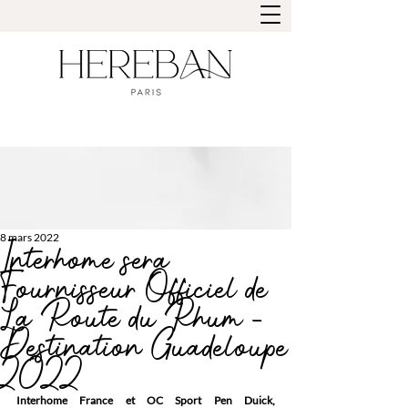
8 mars 2022
Interhome sera
Fournisseur Officiel de
La Route du Rhum -
Destination Guadeloupe
2022
Interhome France et OC Sport Pen Duick, 