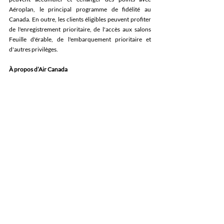
Aéroplan, le principal programme de fidélité au 
Canada. En outre, les clients éligibles peuvent profiter 
de l'enregistrement prioritaire, de l'accès aux salons 
Feuille d'érable, de l'embarquement prioritaire et 
d'autres privilèges.
À propos d’Air Canada
Air Canada est la plus importante compagnie aérienne 
du Canada, le transporteur national du pays et un 
membre cofondateur du réseau Star Alliance -- le plus 
vaste regroupement mondial de sociétés aériennes. Les 
lignes passagers régulières d’Air Canada relient sans 
escale plus de 180 aéroports au Canada, aux États-
Unis et à l'étranger sur six continents. Air Canada 
détient la cote quatre étoiles de Skytrax. Le programme 
Aéroplan d'Air Canada est le principal programme de 
fidélité du Canada en matière de voyages. Il offre à ses 
membres la possibilité d'accumuler ou d'échanger des 
points auprès du plus grand réseau mondial de 
transporteurs partenaires, au nombre de 45, et contre 
un éventail considérable de primes -- marchandises, 