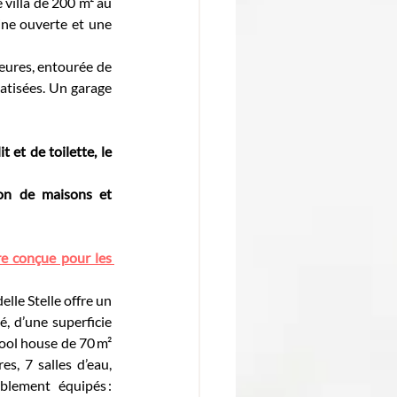
 villa de 200 m² au 
ine ouverte et une 
eures, entourée de 
atisées. Un garage 
 et de toilette, le 
on de maisons et 
re conçue pour les 
lle Stelle offre un 
, d’une superficie 
ool house de 70 m² 
, 7 salles d’eau, 
blement équipés : 