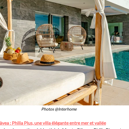
Photos @Interhome
àvea : Philia Plus, une villa élégante entre mer et vallée