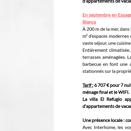
d'appartements de vacanc
En septembre en Espagne,
Blanca
À 200 m de la mer, dans l
m² d’espaces modernes e
vaste séjour, une cuisine
Entièrement climatisée, 
terrasses aménagées. La
barbecue en font une a
stationnés sur la proprié
Tarif :
 6 707 € pour 7 nui
ménage final et le WIFI.
La villa 
El Refugio 
ap
d'appartements de vacanc
Une présence locale : con
Avec Interhome, les vo