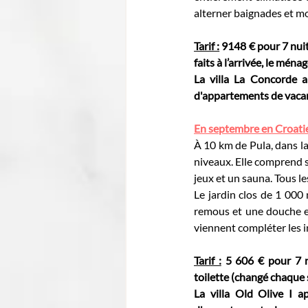
alterner baignades et m
Tarif :
 9148 € pour 7 nuits
faits à l’arrivée, le ménag
La villa 
La Concorde
 a
d'appartements de vacanc
En septembre en Croatie,
À 10 km de Pula, dans la 
niveaux. Elle comprend si
jeux et un sauna. Tous le
Le jardin clos de 1 000 
remous et une douche ex
viennent compléter les i
Tarif :
 5 606 € pour 7 n
toilette
(changé chaque 
La villa 
Old Olive I 
ap