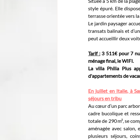
Située à 5 km de la plage
style épuré. Elle dispos
terrasse orientée vers la 
Le jardin paysager accue
transats balinais et d’u
peut accueillir deux voit
Tarif :
 3 511€ pour 7 nuit
ménage final, le WIFI.
La villa 
Philia Plus
ap
d'appartements de vacanc
En juillet en Italie, à 
séjours en tribu
Au cœur d’un parc arboré 
cadre bucolique et ress
totale de 290 m², se com
aménagée avec salon, es
plusieurs séjours, coi