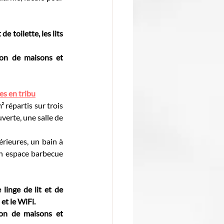
 toilette, les lits 
on de maisons et 
es en tribu
 répartis sur trois 
verte, une salle de 
rieures, un bain à 
n espace barbecue 
inge de lit et de 
 et le WiFi.
on de maisons et 