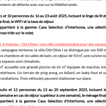
oments de détente avec vue sur la Méditerranée.
 et 10 personnes du 16 au 23 août 2025, incluant le linge de lit et de
e final, le WIFI et la taxe de séjour.
ppartient à la gamme Casa Selection d’Interhome, une sélecti
es triés sur le volet.
 à Vodnjan : Old Olive I, une villa contemporaine pour des vacanc
campagne istrienne, la villa Old Olive I se distingue par ses 500 m²
x chambres et six salles de bain, un séjour de 50 m², une cuisine ou
s espaces sont climatisés.
m² accueille une grande piscine de 65 m² équipée de marches inté
térieure. Un terrain de ping-pong, un billard, un baby-foot et u
nstallations. Trois véhicules peuvent stationner sur place.
uits et 12 personnes du 13 au 20 septembre 2025, incluant le l
semaine en cas de séjour supérieur à une semaine)
, le ménage final
partient à la gamme Casa Selection d’Interhome, une sélecti