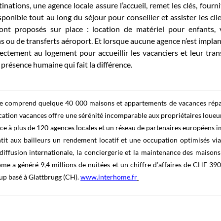
inations, une agence locale assure l’accueil, remet les clés, fourni
isponible tout au long du séjour pour conseiller et assister les cl
sont proposés sur place : location de matériel pour enfants, 
s ou de transferts aéroport. Et lorsque aucune agence n’est implan
ectement au logement pour accueillir les vacanciers et leur tran
 présence humaine qui fait la différence.
me comprend quelque 40 000 maisons et appartements de vacances répar
location vacances offre une sérénité incomparable aux propriétaires loueurs
âce à plus de 120 agences locales et un réseau de partenaires européens i
it aux bailleurs un rendement locatif et une occupation optimisés via 
diffusion internationale, la conciergerie et la maintenance des maisons
me a généré 9,4 millions de nuitées et un chiffre d’affaires de CHF 390
up basé à Glattbrugg (CH). 
www.interhome.fr