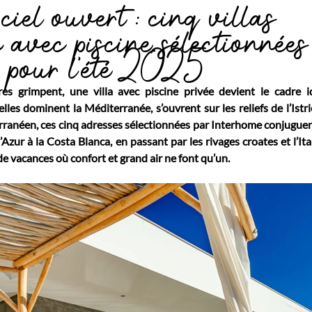
ciel ouvert : cinq villas
n avec piscine sélectionnées
e pour l’été 2025
es grimpent, une villa avec piscine privée devient le cadre id
elles dominent la Méditerranée, s’ouvrent sur les reliefs de l’Istri
rranéen, ces cinq adresses sélectionnées par Interhome conjuguen
’Azur à la Costa Blanca, en passant par les rivages croates et l’It
 vacances où confort et grand air ne font qu’un.