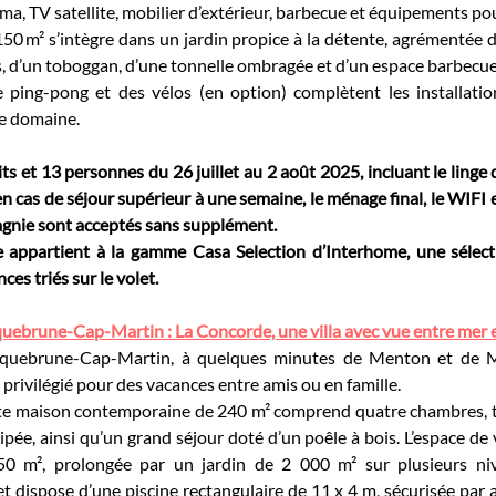
ma, TV satellite, mobilier d’extérieur, barbecue et équipements po
50 m² s’intègre dans un jardin propice à la détente, agrémentée d
, d’un toboggan, d’une tonnelle ombragée et d’un espace barbecue. 
e ping-pong et des vélos (en option) complètent les installation
le domaine.
ts et 13 personnes du 26 juillet au 2 août 2025, incluant le linge de 
n cas de séjour supérieur à une semaine, le ménage final, le WIFI et
nie sont acceptés sans supplément.
elle appartient à la gamme Casa Selection d’Interhome, une sélec
es triés sur le volet.
quebrune-Cap-Martin : La Concorde, une villa avec vue entre mer
oquebrune-Cap-Martin, à quelques minutes de Menton et de Mon
privilégié pour des vacances entre amis ou en famille.
te maison contemporaine de 240 m² comprend quatre chambres, troi
pée, ainsi qu’un grand séjour doté d’un poêle à bois. L’espace de v
50 m², prolongée par un jardin de 2 000 m² sur plusieurs nive
t dispose d’une piscine rectangulaire de 11 x 4 m, sécurisée par a