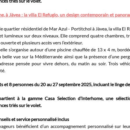
es triés sur le volet.
 à Jàvea : la villa El Refugio, un design contemporain et panora
e quartier résidentiel de Mar Azul - Portitchol à Jàvea, la villa El 
t lumineux sur deux niveaux. Elle comprend quatre chambres, troi
 ouverte et plusieurs accès vers l’extérieur.
elle s’organise autour d’une piscine chauffée de 13 x 4 m, bordé
 belle vue sur la Méditerranée ainsi que la présence d’une pergo
dresse pensée pour vivre dehors, du matin au soir. Trois véhic
té.
ts et 8 personnes du 20 au 27 septembre 2025, incluant le linge de lit
partient à la gamme Casa Selection d’Interhome, une sélecti
es triés sur le volet.
seils et service personnalisé inclus
yageurs bénéficient d’un accompagnement personnalisé sur leur 