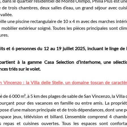
, dans le quartier résidentiel de Monte Olimpo, Philia Plus est une
e de trois chambres, deux salles d’eau, un grand séjour avec cuis
vallée.
ille une piscine rectangulaire de 10 x 4 m avec des marches intéri
n mobilier extérieur soigné. Toutes les pièces principales sont clim
ures.
s et 6 personnes du 12 au 19 juillet 2025, incluant le linge de lit
partient à la gamme Casa Selection d’Interhome, une sélecti
es triés sur le volet.
San Vincenzo : la Villa delle Stelle, un domaine toscan de caractè
de 6 000 m², à 5 km des plages de sable de San Vincenzo, la Villa de
ourçant pour des vacances en famille ou entre amis. La propriété
pose d’une maison principale et de trois dépendances, dont une p
pace jeux, télévision et billard. L’ensemble comprend 4 chambres
ns repas et cuisines ouvertes. Tous les espaces sont conforta